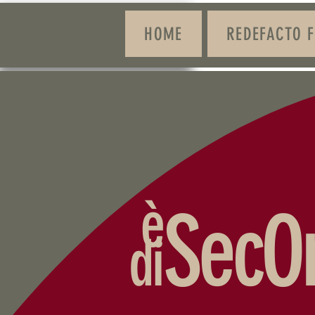
HOME
REDEFACTO Fe
è
SecO
di