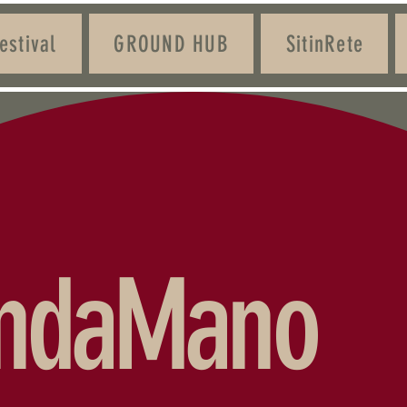
stival
GROUND HUB
SitinRete
ndaMano