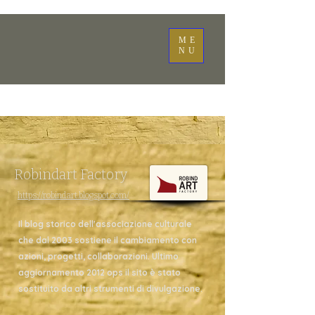
ME
NU
Robindart Factory
https://robindart.blogspot.com/
Il blog storico dell'associazione culturale
che dal 2003 sostiene il cambiamento con
azioni, progetti, collaborazioni. Ultimo
aggiornamento 2012 ops il sito è stato
sostituito da altri strumenti di divulgazione.