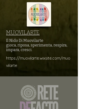
MUOVILARTE
Il Nido Di Muovilarte
gioca, riposa, sperimenta, respira,
impara, cresci.
https://muovilarte.wixsite.com/muo
vilarte