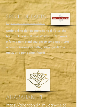
SPECIE DE FACTO
https://ecconoah.wixsite.com/defacto
Sede online dell'associazione di fatto che
ha dato l'avvio alla ReteDeFacto. Troverai
informazioni e indicazioni su cime costituire
un'associazione di fatto, come gestirla e
utilizzarla per semplificarti
AHARABAKHTI
https://aharabhakti.my.canva.site