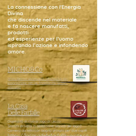
La connessione con l'Energia
Divina
che discende nel materiale
e fa nascere manufatti,
prodotti
ed esperienze per l’uomo
ispirando l’azione e infondendo
amore.
MICHO&Co
https://percorsintrecciati.com/micho-co-
associazione-per-la-fratellanza-uomo-
animale/
La Casa
Delle Farfalle
Ospitalità in riva al lago di Lecco.
Stanza privata in abitazione storica del lago |
Camera da letto con bagno privato per due ospiti​.
https://lacasadellefarfall9.wixsite.co