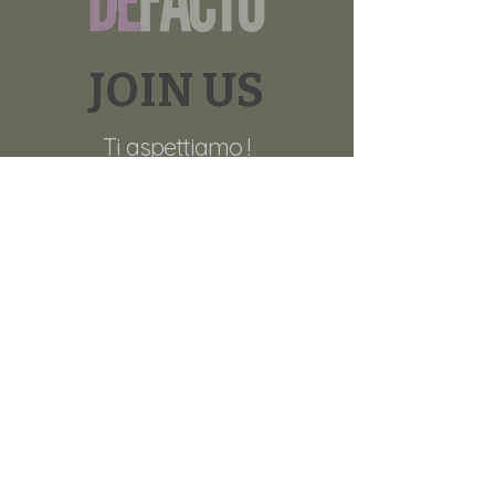
JOIN US
Ti aspettiamo !
ReteDeFacto è un sito libero da ideologie o
fedi, non appartiene a nessun circuito ma è
di chi lo fa vivere. Non si riconosce in
nessun movimento e non è un movimento..
E' apartitico, apolitico, aconfessionale, non
commerciale, no profit.
Nasce dall'evidenza dei tanti attori sociali
che oggi si stanno muovendo per poter
agire nel rispetto di sè, degli altri,
dell'ecosistema terrestre.